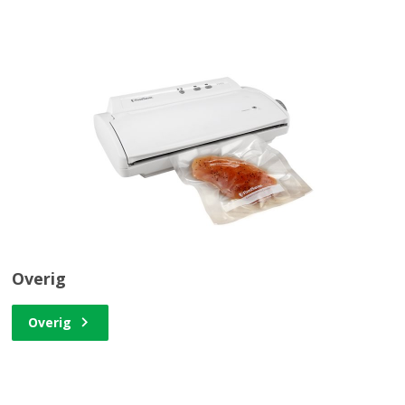
Overig
Overig