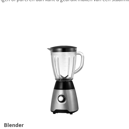
e productca
Blender