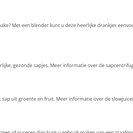
shake? Met een blender kunt u deze heerlijke drankjes eenvo
rlijke, gezonde sapjes. Meer informatie over de sapcentrif
t sap uit groente en fruit. Meer informatie over de slowjuic
gen of pureren dan kunt u gebruik maken van een staafmixe