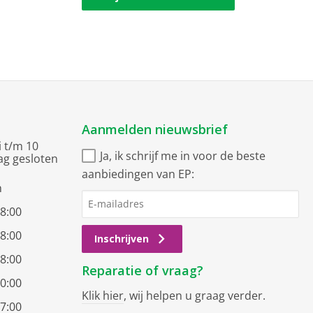
Aanmelden nieuwsbrief
i t/m 10
Ja, ik schrijf me in voor de beste
ag gesloten
aanbiedingen van EP:
n
18:00
18:00
Inschrijven
18:00
Reparatie of vraag?
20:00
Klik hier
, wij helpen u graag verder.
17:00