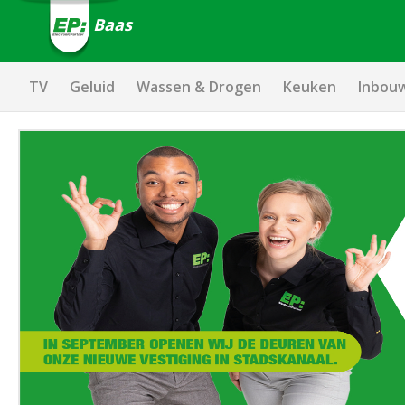
Baas
TV
Geluid
Wassen & Drogen
Keuken
Inbou