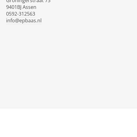
Groningerstraat 73
9401BJ Assen
0592-312563
info@epbaas.nl