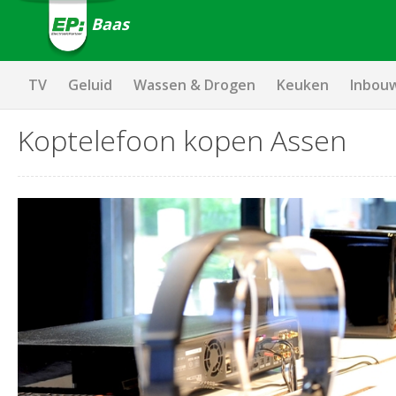
Baas
TV
Geluid
Wassen & Drogen
Keuken
Inbou
Koptelefoon kopen Assen